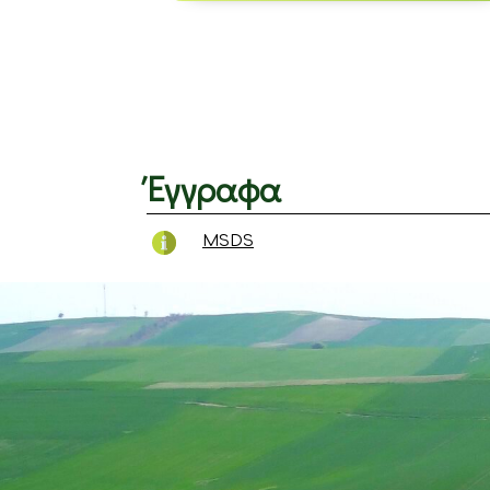
Έγγραφα
MSDS