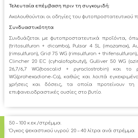
Τελευταία επέμβαση πριν τη συγκομιδή:
Ακολουθούνται οι οδηγίες του φυτοπροστατευτικού π
Συνδυαστικότητα
Συνδυάζεται με φυτοπροστατευτικά προϊόντα, όπω
(tritosulfuron + dicamba), Pulsar 4 SL (imazamox), 
(rimsulfuron), Grid 75 WG (rimsulfuron + thifensulfuron),
Clincher 20 EC (cyhalofopbutyl), Gulliver 50 WG (az
26,7/6,7 WG(boscalid + pyraclostrobin) και το
WG(prohexadione-Ca), καθώς και λοιπά εγκεκριμέ
χρήσεις και δόσεις, τα οποία προτείνουν τη
επιφανειοδραστικές ουσίες στο βυτίο.
50 – 100 κ.εκ./στρέμμα.

Όγκος ψεκαστικού υγρού: 20 – 40 λίτρα ανά στρέμμα.