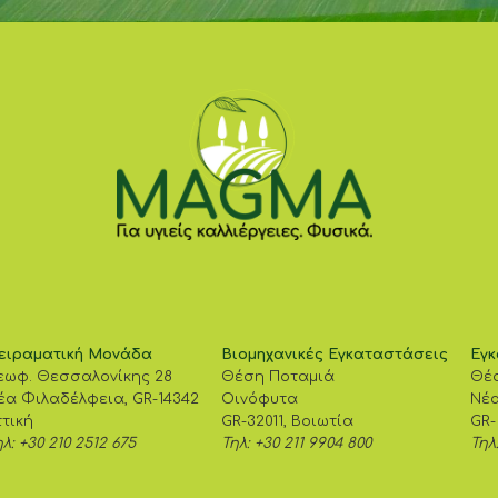
ειραματική Μονάδα
Βιομηχανικές Εγκαταστάσεις
Εγκ
εωφ. Θεσσαλονίκης 28
Θέση Ποταμιά
Θέ
έα Φιλαδέλφεια, GR-14342
Οινόφυτα
Νέα
ττική
GR-32011, Βοιωτία
GR-
λ: +30 210 2512 675
Τηλ: +30 211 9904 800
Τηλ