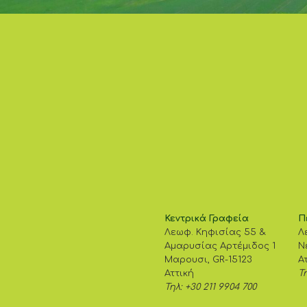
Κεντρικά Γραφεία
Π
Λεωφ. Κηφισίας 55 &
Λ
Αμαρυσίας Αρτέμιδος 1
Ν
Μαρουσι, GR-15123
Α
Αττική
Τη
Τηλ: +30 211 9904 700