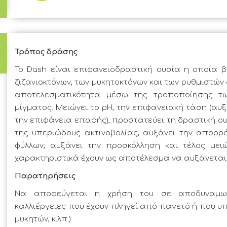
Άλλο - βλ. έγκριση
Τρόπος δράσης
Το Dash είναι επιφανειοδραστική ουσία η οποία βε
ζιζανιοκτόνων, των μυκητοκτόνων και των ρυθμιστών
αποτελεσματικότητα μέσω της τροποποίησης τω
μίγματος. Μειώνει το pH, την επιφανειακή τάση (αυ
την επιφάνεια επαφής), προστατεύει τη δραστική ο
της υπεριώδους ακτινοβολίας, αυξάνει την απορρ
φύλλων, αυξάνει την προσκόλληση και τέλος μει
χαρακτηριστικά έχουν ως αποτέλεσμα να αυξάνεται
Παρατηρήσεις
Να αποφεύγεται η χρήση του σε αποδυναμωμέ
καλλιέργειες που έχουν πληγεί από παγετό ή που υ
μυκητών, κ.λπ.)