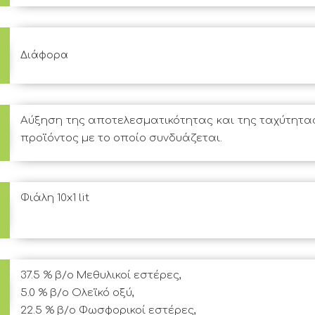
Διάφορα
,
Αύξηση της αποτελεσματικότητας και της ταχύτητα
προϊόντος με το οποίο συνδυάζεται.
Φιάλη 10x1 lit
37.5 % β/ο Μεθυλικοί εστέρες,

5.0 % β/ο Ολεϊκό οξύ,

22.5 % β/ο Φωσφορικοί εστέρες,
